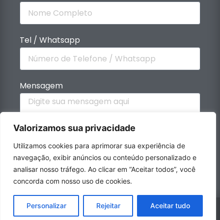
Tel / Whatsapp
Mensagem
Valorizamos sua privacidade
Utilizamos cookies para aprimorar sua experiência de
navegação, exibir anúncios ou conteúdo personalizado e
ENVIAR
analisar nosso tráfego. Ao clicar em “Aceitar todos”, você
concorda com nosso uso de cookies.
Personalizar
Rejeitar
Aceitar tudo
Política de Privacidade
|
Yukari Design 2023
| Todos os Direitos
Reservados